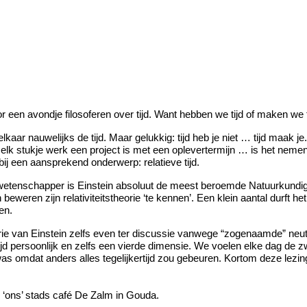
r een avondje filosoferen over tijd. Want hebben we tijd of maken we t
r nauwelijks de tijd. Maar gelukkig: tijd heb je niet … tijd maak je. 
 stukje werk een project is met een oplevertermijn … is het nemen v
 bij een aansprekend onderwerp: relatieve tijd.
Als wetenschapper is Einstein absoluut de meest beroemde Natuurkund
eweren zijn relativiteitstheorie ‘te kennen’. Een klein aantal durft het
en.
orie van Einstein zelfs even ter discussie vanwege “zogenaamde” neutr
jd persoonlijk en zelfs een vierde dimensie. We voelen elke dag de zw
s omdat anders alles tegelijkertijd zou gebeuren. Kortom deze lezing
n ‘ons’ stads café De Zalm in Gouda.