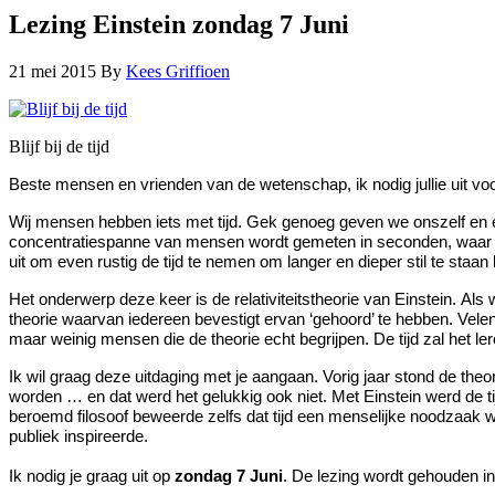
Lezing Einstein zondag 7 Juni
21 mei 2015
By
Kees Griffioen
Blijf bij de tijd
Beste mensen en vrienden van de wetenschap, ik nodig jullie uit voo
Wij mensen hebben iets met tijd. Gek genoeg geven we onszelf en elkaa
concentratiespanne van mensen wordt gemeten in seconden, waar elk
uit om even rustig de tijd te nemen om langer en dieper stil te staan
Het onderwerp deze keer is de relativiteitstheorie van Einstein. 
theorie waarvan iedereen bevestigt ervan ‘gehoord’ te hebben. Velen b
maar weinig mensen die de theorie echt begrijpen. De tijd zal het ler
Ik wil graag deze uitdaging met je aangaan. Vorig jaar stond de the
worden … en dat werd het gelukkig ook niet. Met Einstein werd de ti
beroemd filosoof beweerde zelfs dat tijd een menselijke noodzaak wa
publiek inspireerde.
Ik nodig je graag uit op
zondag 7 Juni
. De lezing wordt gehouden i